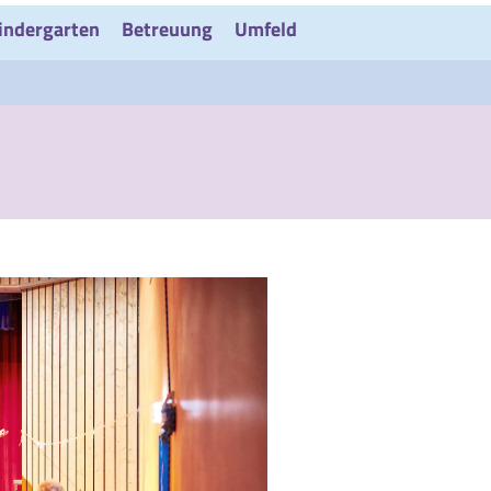
indergarten
Betreuung
Umfeld